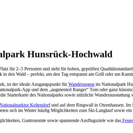
nalpark Hunsrück-Hochwald
Platz für 2–5 Personen und steht für hohen, geprüften Qualitätsstandar
n den Wald – perfekt, um den Tag entspannt am Grill oder am Kaminf
rk, ist der ideale Ausgangspunkt für
Wanderungen
im Nationalpark Hu
Nationalpark-App und dem „augmented Ranger“ Tom oder ganz klassisch
n, die Starterkarte des Nationalparks sowie nützliche Wanderausstattu
Nationalparktor Keltendorf
und auf dem Ringwall in Otzenhausen. Im S
ten sich im Winter häufig Möglichkeiten zum Ski-Langlauf sowie ein 
glichkeiten, Gastronomie sowie spannende Ausflugsziele wie das
Feue