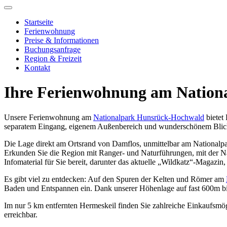
Startseite
Ferienwohnung
Preise & Informationen
Buchungsanfrage
Region & Freizeit
Kontakt
Ihre Ferienwohnung am Natio
Unsere Ferienwohnung am
Nationalpark Hunsrück-Hochwald
bietet 
separatem Eingang, eigenem Außenbereich und wunderschönem Blick i
Die Lage direkt am Ortsrand von Damflos, unmittelbar am Nationalpa
Erkunden Sie die Region mit Ranger- und Naturführungen, mit der 
Infomaterial für Sie bereit, darunter das aktuelle „Wildkatz“-Magazi
Es gibt viel zu entdecken: Auf den Spuren der Kelten und Römer am
Baden und Entspannen ein. Dank unserer Höhenlage auf fast 600m bie
Im nur 5 km entfernten Hermeskeil finden Sie zahlreiche Einkaufsmö
erreichbar.