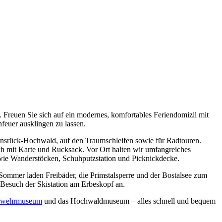
d. Freuen Sie sich auf ein modernes, komfortables Feriendomizil mit
euer ausklingen zu lassen.
nsrück-Hochwald, auf den Traumschleifen sowie für Radtouren.
 mit Karte und Rucksack. Vor Ort halten wir umfangreiches
ng wie Wanderstöcken, Schuhputzstation und Picknickdecke.
ommer laden Freibäder, die Primstalsperre und der Bostalsee zum
Besuch der Skistation am Erbeskopf an.
rwehrmuseum
und das Hochwaldmuseum – alles schnell und bequem